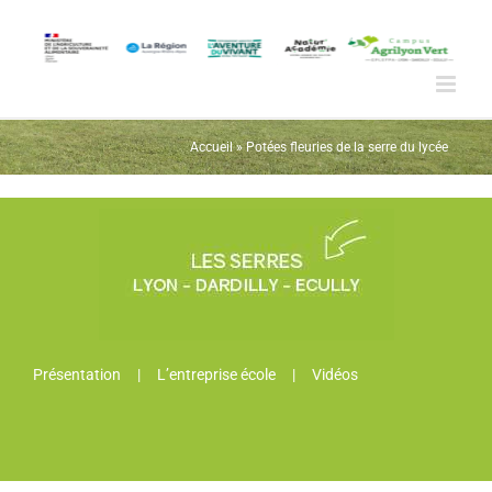
Passer
au
contenu
Accueil
»
Potées fleuries de la serre du lycée
Présentation
L’entreprise école
Vidéos