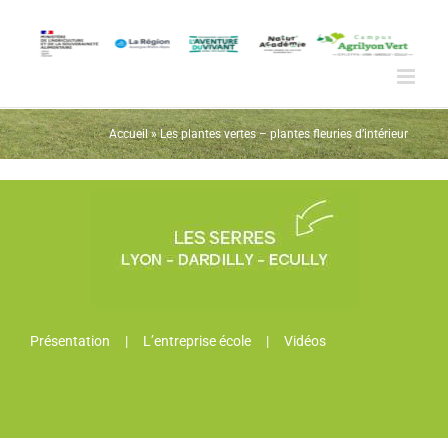
Passer
au
contenu
Accueil
»
Les plantes vertes – plantes fleuries d’intérieur
Présentation
L’entreprise école
Vidéos