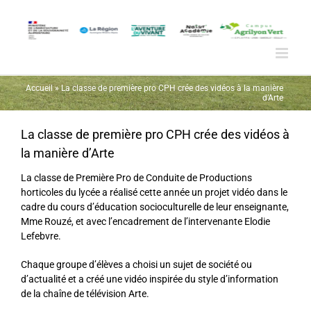
Passer
au
contenu
Accueil
»
La classe de première pro CPH crée des vidéos à la manière
d’Arte
La classe de première pro CPH crée des vidéos à
la manière d’Arte
La classe de Première Pro de Conduite de Productions
horticoles du lycée a réalisé cette année un projet vidéo dans le
cadre du cours d’éducation socioculturelle de leur enseignante,
Mme Rouzé, et avec l’encadrement de l’intervenante Elodie
Lefebvre.
Chaque groupe d’élèves a choisi un sujet de société ou
d’actualité et a créé une vidéo inspirée du style d’information
de la chaîne de télévision Arte.