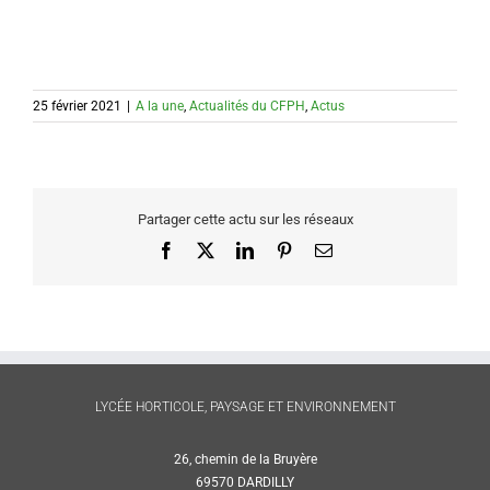
25 février 2021
|
A la une
,
Actualités du CFPH
,
Actus
Partager cette actu sur les réseaux
Facebook
X
LinkedIn
Pinterest
Email
LYCÉE HORTICOLE, PAYSAGE ET ENVIRONNEMENT
26, chemin de la Bruyère
69570 DARDILLY