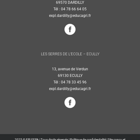
69570 DARDILLY
Tél : 04 78 66 64 05
expl.dardilly@educagri.fr
LES SERRES DE L’ECOLE – ECULLY
13, avenue de Verdun
69130 ECULLY
Tél : 04 78 33 45 96
expl.dardilly@educagri.fr
2025 © EPLEFPA | Tous droits réservés |
Politique de confidentialité
|
Site conçu et