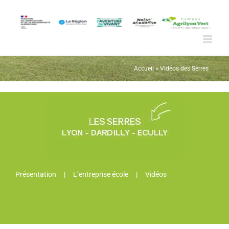
Passer
au
contenu
Accueil
»
Vidéos des Serres
Présentation
L’entreprise école
Vidéos